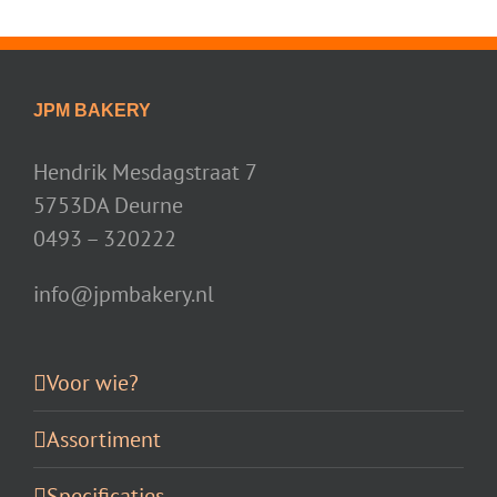
JPM BAKERY
Hendrik Mesdagstraat 7
5753DA Deurne
0493 – 320222
info@jpmbakery.nl
Voor wie?
Assortiment
Specificaties