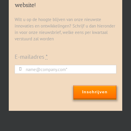
website!
Wilt u op de hoogte blijven van onze nieuwste
innovaties en ontwikkelingen? Schrijf u dan hieronder
in voor onze nieuwsbrief, welke eens per kwartaal
verstuurd zal worden
E-mailadres
*
Inschrijven